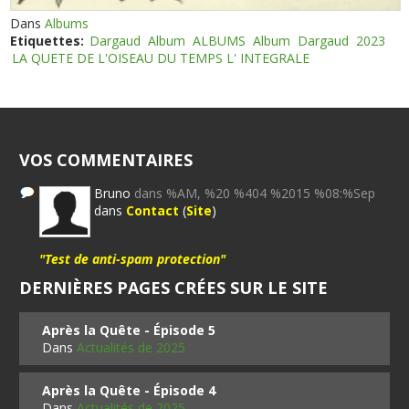
Dans
Albums
Etiquettes:
Dargaud
Album
ALBUMS
Album
Dargaud
2023
LA QUETE DE L'OISEAU DU TEMPS L' INTEGRALE
VOS COMMENTAIRES
Bruno
dans %AM, %20 %404 %2015 %08:%Sep
dans
Contact
(
Site
)
"Test de anti-spam protection"
DERNIÈRES PAGES CRÉES SUR LE SITE
Après la Quête - Épisode 5
Dans
Actualités de 2025
Après la Quête - Épisode 4
Dans
Actualités de 2025