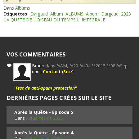
Dans
Albums
Etiquettes:
Dargaud
Album
ALBUMS
Album
Dargaud
2023
LA QUETE DE L'OISEAU DU TEMPS L' INTEGRALE
VOS COMMENTAIRES
Bruno
dans %AM, %20 %404 %2015 %08:%Sep
dans
Contact
(
Site
)
"Test de anti-spam protection"
DERNIÈRES PAGES CRÉES SUR LE SITE
Après la Quête - Épisode 5
Dans
Actualités de 2025
Après la Quête - Épisode 4
Dans
Actualités de 2025