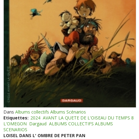
Dans
Albums collectifs Albums Scénarios
Etiquettes:
2024
AVANT LA QUETE DE L'OISEAU DU TEMPS 8
L'OMEGON
Dargaud
ALBUMS COLLECTIFS ALBUMS
SCENARIOS
LOISEL DANS L' OMBRE DE PETER PAN