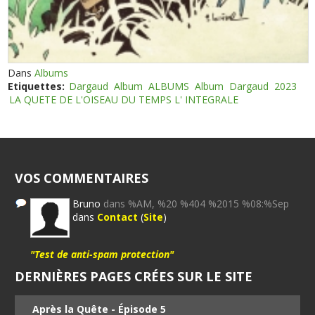
Dans
Albums
Etiquettes:
Dargaud
Album
ALBUMS
Album
Dargaud
2023
LA QUETE DE L'OISEAU DU TEMPS L' INTEGRALE
VOS COMMENTAIRES
Bruno
dans %AM, %20 %404 %2015 %08:%Sep
dans
Contact
(
Site
)
"Test de anti-spam protection"
DERNIÈRES PAGES CRÉES SUR LE SITE
Après la Quête - Épisode 5