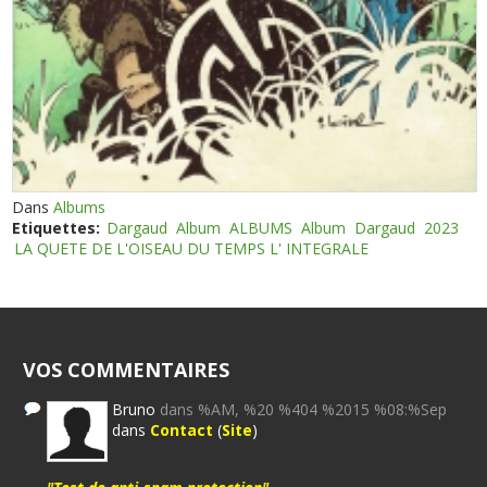
Dans
Albums
Etiquettes:
Dargaud
Album
ALBUMS
Album
Dargaud
2023
LA QUETE DE L'OISEAU DU TEMPS L' INTEGRALE
VOS COMMENTAIRES
Bruno
dans %AM, %20 %404 %2015 %08:%Sep
dans
Contact
(
Site
)