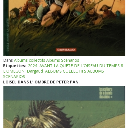
Dans
Albums collectifs Albums Scénarios
Etiquettes:
2024
AVANT LA QUETE DE L'OISEAU DU TEMPS 8
L'OMEGON
Dargaud
ALBUMS COLLECTIFS ALBUMS
SCENARIOS
LOISEL DANS L' OMBRE DE PETER PAN