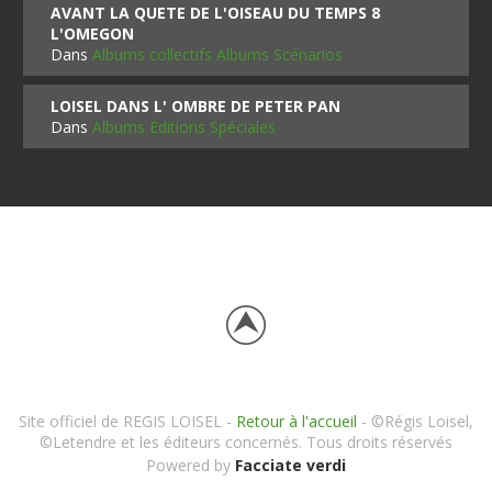
AVANT LA QUETE DE L'OISEAU DU TEMPS 8
L'OMEGON
Dans
Albums collectifs Albums Scénarios
LOISEL DANS L' OMBRE DE PETER PAN
Dans
Albums Editions Spéciales
Site officiel de REGIS LOISEL -
Retour à l'accueil
- ©Régis Loisel,
©Letendre et les éditeurs concernés. Tous droits réservés
Powered by
Facciate verdi