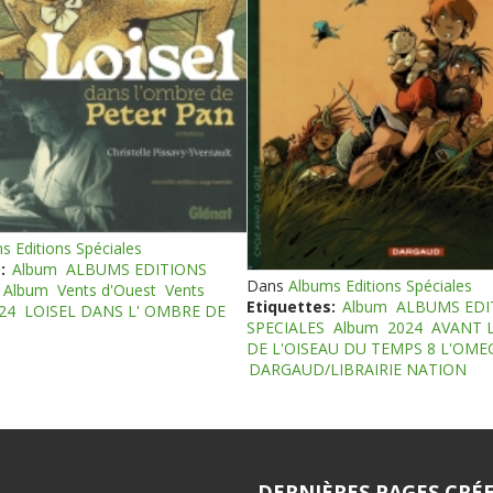
s Editions Spéciales
:
Album
ALBUMS EDITIONS
Dans
Albums Editions Spéciales
Album
Vents d'Ouest
Vents
Etiquettes:
Album
ALBUMS EDI
24
LOISEL DANS L' OMBRE DE
SPECIALES
Album
2024
AVANT 
DE L'OISEAU DU TEMPS 8 L'OM
DARGAUD/LIBRAIRIE NATION
DERNIÈRES PAGES CRÉE