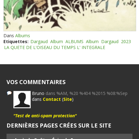
Dans
Albums
Etiquettes:
Dargaud
Album
ALBUMS
Album
Dargaud
2023
LA QUETE DE L'OISEAU DU TEMPS L' INTEGRALE
VOS COMMENTAIRES
Bruno
dans %AM, %20 %404 %2015 %08:%Sep
dans
Contact
(
Site
)
"Test de anti-spam protection"
DERNIÈRES PAGES CRÉES SUR LE SITE