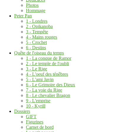
Photos
Hommage
Peter Pan
1 - Londres
2 - Opikanoba
3 - Tempête
4 - Mains rouges
5 - Crochet
6 - Destins
Quête de l'oiseau du temps
1 - La conque de Ramor
2 - Le temple de l'oubli
3 - Le Rige
4 - L'oeuf des ténêbres
5 - L'ami Javin
6 - Le Grimoire des Dieux
7 - La voie du Rige
8 - Le chevalier Bragon
9 - L'emprise
10 - Kyrill
Dossiers
GIFT
Figurines
Carnet de bord