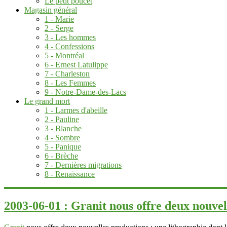
Le petit poucet
Magasin général
1 - Marie
2 - Serge
3 - Les hommes
4 - Confessions
5 - Montréal
6 - Ernest Latulippe
7 - Charleston
8 - Les Femmes
9 - Notre-Dame-des-Lacs
Le grand mort
1 - Larmes d'abeille
2 - Pauline
3 - Blanche
4 - Sombre
5 - Panique
6 - Brèche
7 - Dernières migrations
8 - Renaissance
2003-06-01 : Granit nous offre deux nouvel