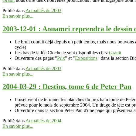
Granit
nous offre deux nouvelles productions : une lithographie dont la
Publié dans
Actualités de 2003
En savoir plus...
2003-12-01 : Aouamri reprendra le dessin
Le bruit courait déjà depuis un petit temps, mais nous pouvons 
cycle)
Les bas de la fée Clochette sont disponibles chez
Granit
Ouverture des pages "
Prix
" et "
Expositions
" dans la section Bi
Publié dans
Actualités de 2003
En savoir plus...
2004-03-29 : Destins, tome 6 de Peter Pan
Loisel vient de terminer les planches du prochain tome de Peter 
prévue pour le mois de
septembre 2004
. Un tirage de tête est p
Ouverture dans la section Peter Pan d'une page qui présentera au 
Publié dans
Actualités de 2004
En savoir plus...