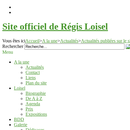
Site officiel de Régis Loisel
Vous êtes ici
Accueil
>
A la une
>
Actualités
>
Actualités publiées sur le 
Rechercher
Menu
A la une
Actualités
Contact
Liens
Plan du site
Loisel
Biographie
De A à Z
Agenda
Prix
Expositions
BDD
Galerie
Dédicaces