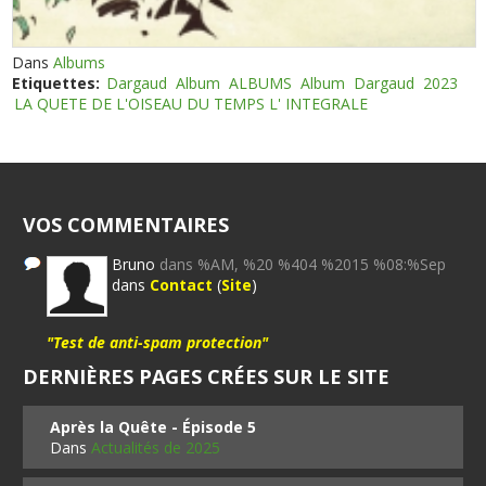
Dans
Albums
Etiquettes:
Dargaud
Album
ALBUMS
Album
Dargaud
2023
LA QUETE DE L'OISEAU DU TEMPS L' INTEGRALE
VOS COMMENTAIRES
Bruno
dans %AM, %20 %404 %2015 %08:%Sep
dans
Contact
(
Site
)
"Test de anti-spam protection"
DERNIÈRES PAGES CRÉES SUR LE SITE
Après la Quête - Épisode 5
Dans
Actualités de 2025