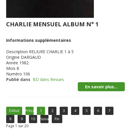
CHARLIE MENSUEL ALBUM N° 1
Informations supplémentaires
Description
RELIURE CHARLIE 1 à 5
Origine
DARGAUD
Année
1982
Mois
8
Numéro
106
Publié dans
BD dans Revues
En savoir plus...
Début
Précédent
1
2
3
4
5
6
7
8
9
10
Suivant
Fin
Page 1 sur 20