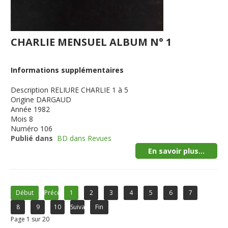
CHARLIE MENSUEL ALBUM N° 1
Informations supplémentaires
Description
RELIURE CHARLIE 1 à 5
Origine
DARGAUD
Année
1982
Mois
8
Numéro
106
Publié dans
BD dans Revues
En savoir plus...
Début
Précédent
1
2
3
4
5
6
7
8
9
10
Suivant
Fin
Page 1 sur 20