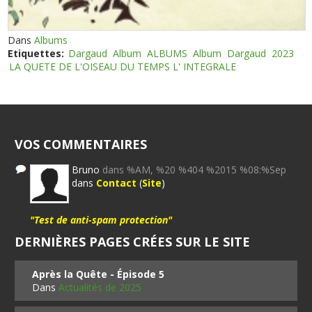
Dans
Albums
Etiquettes:
Dargaud
Album
ALBUMS
Album
Dargaud
2023
LA QUETE DE L'OISEAU DU TEMPS L' INTEGRALE
VOS COMMENTAIRES
Bruno
dans %AM, %20 %404 %2015 %08:%Sep
dans
Contact
(
Site
)
"Test de anti-spam protection"
DERNIÈRES PAGES CRÉES SUR LE SITE
Après la Quête - Épisode 5
Dans
Actualités de 2025