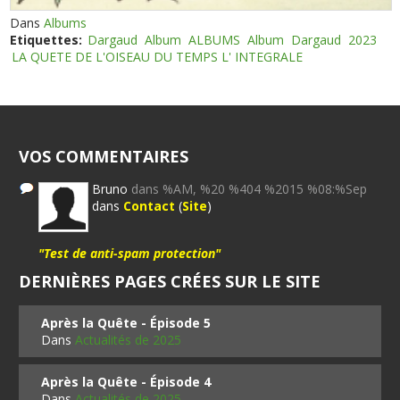
Dans
Albums
Etiquettes:
Dargaud
Album
ALBUMS
Album
Dargaud
2023
LA QUETE DE L'OISEAU DU TEMPS L' INTEGRALE
VOS COMMENTAIRES
Bruno
dans %AM, %20 %404 %2015 %08:%Sep
dans
Contact
(
Site
)
"Test de anti-spam protection"
DERNIÈRES PAGES CRÉES SUR LE SITE
Après la Quête - Épisode 5
Dans
Actualités de 2025
Après la Quête - Épisode 4
Dans
Actualités de 2025