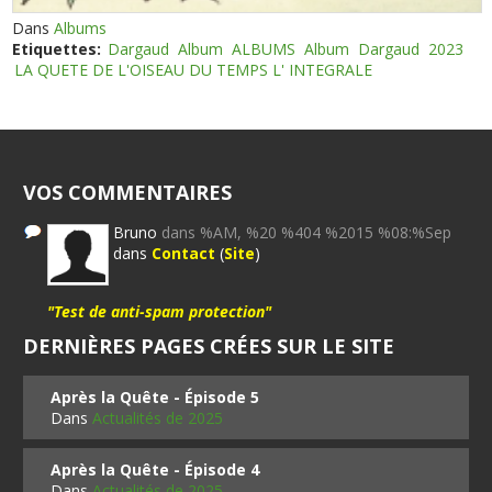
Dans
Albums
Etiquettes:
Dargaud
Album
ALBUMS
Album
Dargaud
2023
LA QUETE DE L'OISEAU DU TEMPS L' INTEGRALE
VOS COMMENTAIRES
Bruno
dans %AM, %20 %404 %2015 %08:%Sep
dans
Contact
(
Site
)
"Test de anti-spam protection"
DERNIÈRES PAGES CRÉES SUR LE SITE
Après la Quête - Épisode 5
Dans
Actualités de 2025
Après la Quête - Épisode 4
Dans
Actualités de 2025