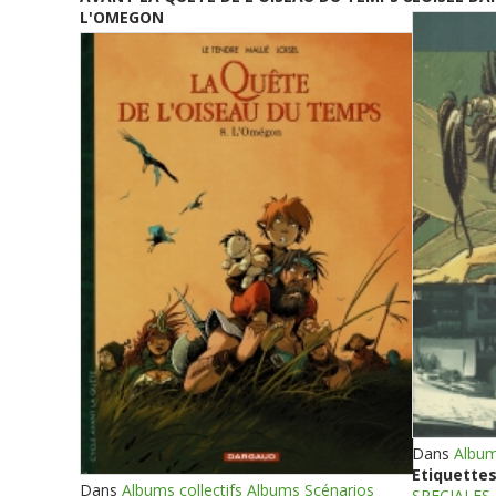
L'OMEGON
Dans
Album
Etiquettes
Dans
Albums collectifs Albums Scénarios
SPECIALES