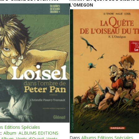
L'OMEGON
s Editions Spéciales
:
Album
ALBUMS EDITIONS
Dans
Albums Editions Spéciales
Album
Vents d'Ouest
Vents