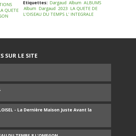
Etiquettes:
Dargaud
Album
ALBUMS
TIONS
Album
Dargaud
2023
LA QUETE DE
LA QUETE
L'OISEAU DU TEMPS L' INTEGRALE
EGON
S SUR LE SITE
5
4
ISEL - La Dernière Maison Juste Avant la
SEAU DU TEMPS 8 L'OMEGON