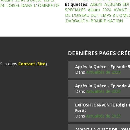
Etiquettes:
Album
ALBUMS EDI
24
LOISEL DANS L' OMBRE DE
SPECIALES
Album
2024
AVANT 
DE L'OISEAU DU TEMPS 8 L'OM
DARGAUD/LIBRAIRIE NATION
DERNIÈRES PAGES CRÉE
%Sep
dans
Contact
(
Site
)
Après la Quête - Épisode 
Dans
Actualités de 2025
Après la Quête - Épisode 
Dans
Actualités de 2025
EXPOSITION/VENTE Régis LO
Forêt
Dans
Actualités de 2025
AVANT LA QUETE DE L'OI