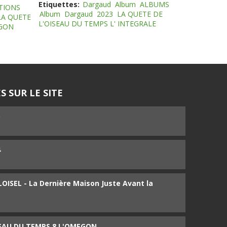
Etiquettes:
Dargaud
Album
ALBUMS
TIONS
Album
Dargaud
2023
LA QUETE DE
LA QUETE
L'OISEAU DU TEMPS L' INTEGRALE
EGON
S SUR LE SITE
5
4
ISEL - La Dernière Maison Juste Avant la
SEAU DU TEMPS 8 L'OMEGON