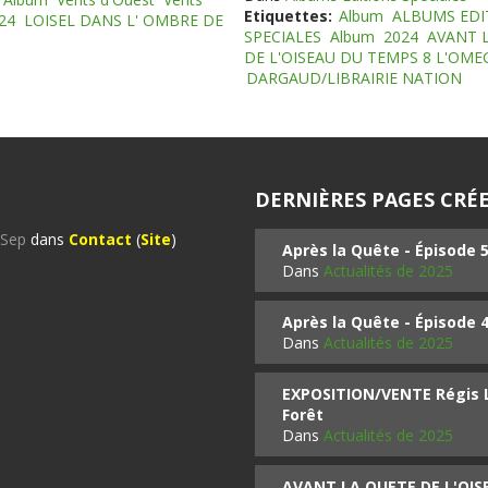
Etiquettes:
Album
ALBUMS EDI
24
LOISEL DANS L' OMBRE DE
SPECIALES
Album
2024
AVANT 
DE L'OISEAU DU TEMPS 8 L'OM
DARGAUD/LIBRAIRIE NATION
DERNIÈRES PAGES CRÉE
%Sep
dans
Contact
(
Site
)
Après la Quête - Épisode 
Dans
Actualités de 2025
Après la Quête - Épisode 
Dans
Actualités de 2025
EXPOSITION/VENTE Régis LO
Forêt
Dans
Actualités de 2025
AVANT LA QUETE DE L'OI