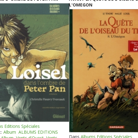
L'OMEGON
s Editions Spéciales
:
Album
ALBUMS EDITIONS
Dans
Albums Editions Spéciales
Album
Vents d'Ouest
Vents