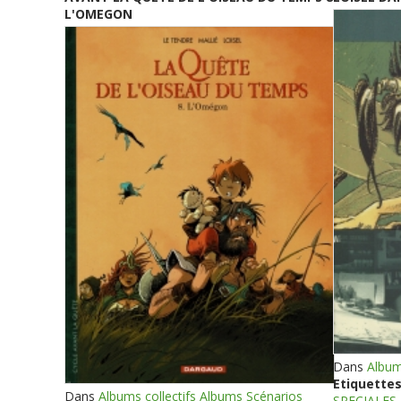
L'OMEGON
Dans
Album
Etiquettes
Dans
Albums collectifs Albums Scénarios
SPECIALES