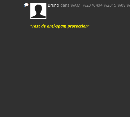
Bruno
dans %AM, %20 %404 %2015 %08:
"Test de anti-spam protection"