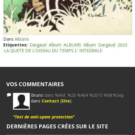
Dans
Albums
Etiquettes:
Dargaud
Album
ALBUMS
Album
Dargaud
2023
LA QUETE DE L'OISEAU DU TEMPS L' INTEGRALE
VOS COMMENTAIRES
Bruno
dans %AM, %20 %404 %2015 %08:%Sep
dans
Contact
(
Site
)
"Test de anti-spam protection"
DERNIÈRES PAGES CRÉES SUR LE SITE