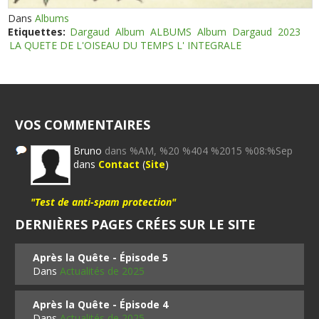
Dans
Albums
Etiquettes:
Dargaud
Album
ALBUMS
Album
Dargaud
2023
LA QUETE DE L'OISEAU DU TEMPS L' INTEGRALE
VOS COMMENTAIRES
Bruno
dans %AM, %20 %404 %2015 %08:%Sep
dans
Contact
(
Site
)
"Test de anti-spam protection"
DERNIÈRES PAGES CRÉES SUR LE SITE
Après la Quête - Épisode 5
Dans
Actualités de 2025
Après la Quête - Épisode 4
Dans
Actualités de 2025