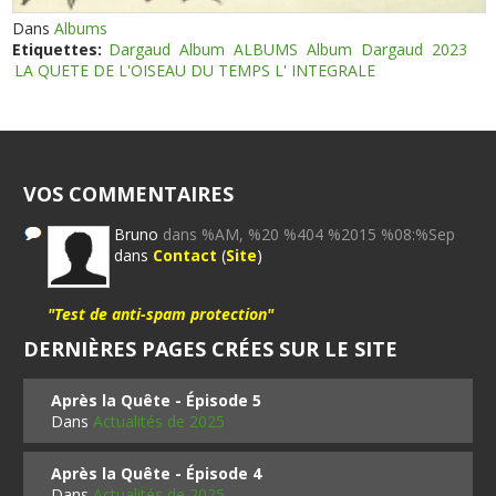
Dans
Albums
Etiquettes:
Dargaud
Album
ALBUMS
Album
Dargaud
2023
LA QUETE DE L'OISEAU DU TEMPS L' INTEGRALE
VOS COMMENTAIRES
Bruno
dans %AM, %20 %404 %2015 %08:%Sep
dans
Contact
(
Site
)
"Test de anti-spam protection"
DERNIÈRES PAGES CRÉES SUR LE SITE
Après la Quête - Épisode 5
Dans
Actualités de 2025
Après la Quête - Épisode 4
Dans
Actualités de 2025