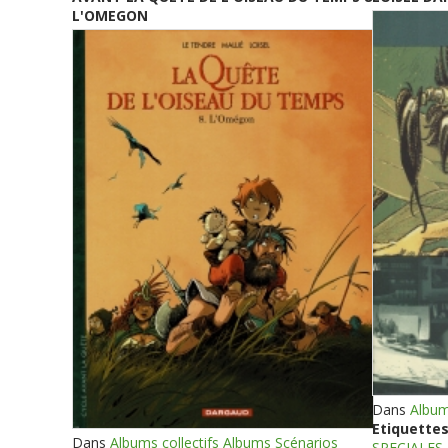
L'OMEGON
Dans
Album
Etiquettes
Dans
Albums collectifs Albums Scénarios
SPECIALES