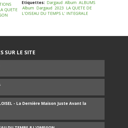
Etiquettes:
Dargaud
Album
ALBUMS
TIONS
Album
Dargaud
2023
LA QUETE DE
LA QUETE
L'OISEAU DU TEMPS L' INTEGRALE
EGON
S SUR LE SITE
5
4
ISEL - La Dernière Maison Juste Avant la
SEAU DU TEMPS 8 L'OMEGON