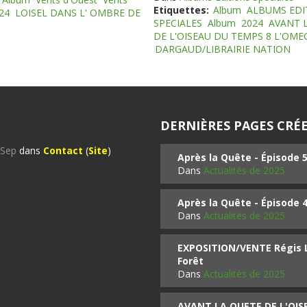
Etiquettes:
Album
ALBUMS EDI
24
LOISEL DANS L' OMBRE DE
SPECIALES
Album
2024
AVANT 
DE L'OISEAU DU TEMPS 8 L'OM
DARGAUD/LIBRAIRIE NATION
DERNIÈRES PAGES CRÉE
%Sep
dans
Contact
(
Site
)
Après la Quête - Épisode 
Dans
Actualités de 2025
Après la Quête - Épisode 
Dans
Actualités de 2025
EXPOSITION/VENTE Régis LO
Forêt
Dans
Actualités de 2025
AVANT LA QUETE DE L'OI