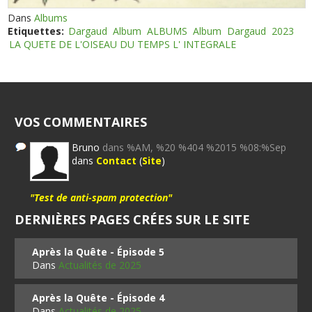
Dans
Albums
Etiquettes:
Dargaud
Album
ALBUMS
Album
Dargaud
2023
LA QUETE DE L'OISEAU DU TEMPS L' INTEGRALE
VOS COMMENTAIRES
Bruno
dans %AM, %20 %404 %2015 %08:%Sep
dans
Contact
(
Site
)
"Test de anti-spam protection"
DERNIÈRES PAGES CRÉES SUR LE SITE
Après la Quête - Épisode 5
Dans
Actualités de 2025
Après la Quête - Épisode 4
Dans
Actualités de 2025