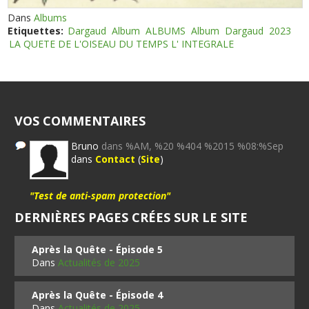
Dans
Albums
Etiquettes:
Dargaud
Album
ALBUMS
Album
Dargaud
2023
LA QUETE DE L'OISEAU DU TEMPS L' INTEGRALE
VOS COMMENTAIRES
Bruno
dans %AM, %20 %404 %2015 %08:%Sep
dans
Contact
(
Site
)
"Test de anti-spam protection"
DERNIÈRES PAGES CRÉES SUR LE SITE
Après la Quête - Épisode 5
Dans
Actualités de 2025
Après la Quête - Épisode 4
Dans
Actualités de 2025