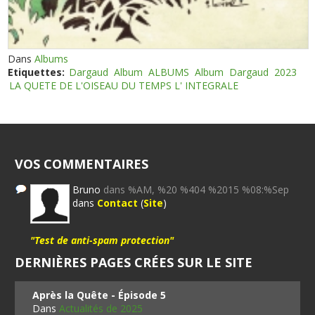
Dans
Albums
Etiquettes:
Dargaud
Album
ALBUMS
Album
Dargaud
2023
LA QUETE DE L'OISEAU DU TEMPS L' INTEGRALE
VOS COMMENTAIRES
Bruno
dans %AM, %20 %404 %2015 %08:%Sep
dans
Contact
(
Site
)
"Test de anti-spam protection"
DERNIÈRES PAGES CRÉES SUR LE SITE
Après la Quête - Épisode 5
Dans
Actualités de 2025