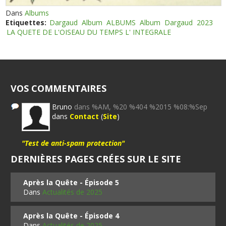
Dans
Albums
Etiquettes:
Dargaud
Album
ALBUMS
Album
Dargaud
2023
LA QUETE DE L'OISEAU DU TEMPS L' INTEGRALE
VOS COMMENTAIRES
Bruno
dans %AM, %20 %404 %2015 %08:%Sep
dans
Contact
(
Site
)
"Test de anti-spam protection"
DERNIÈRES PAGES CRÉES SUR LE SITE
Après la Quête - Épisode 5
Dans
Actualités de 2025
Après la Quête - Épisode 4
Dans
Actualités de 2025