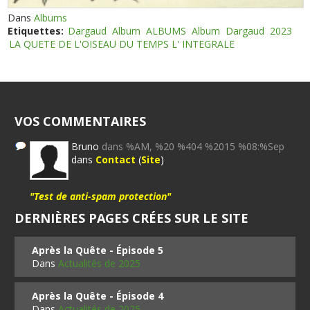
Dans
Albums
Etiquettes:
Dargaud
Album
ALBUMS
Album
Dargaud
2023
LA QUETE DE L'OISEAU DU TEMPS L' INTEGRALE
VOS COMMENTAIRES
Bruno
dans %AM, %20 %404 %2015 %08:%Sep
dans
Contact
(
Site
)
"Test de anti-spam protection"
DERNIÈRES PAGES CRÉES SUR LE SITE
Après la Quête - Épisode 5
Dans
Actualités de 2025
Après la Quête - Épisode 4
Dans
Actualités de 2025