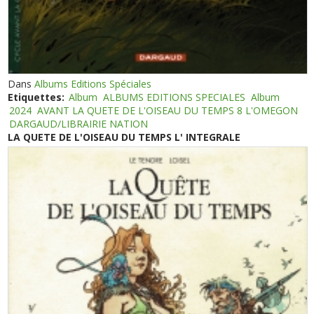
Dans
Albums Editions Spéciales
Etiquettes:
Album
ALBUMS EDITIONS SPECIALES
Album
2024
AVANT LA QUETE DE L'OISEAU DU TEMPS 8 L'OMEGON
DARGAUD/LIBRAIRIE NATION
LA QUETE DE L'OISEAU DU TEMPS L' INTEGRALE