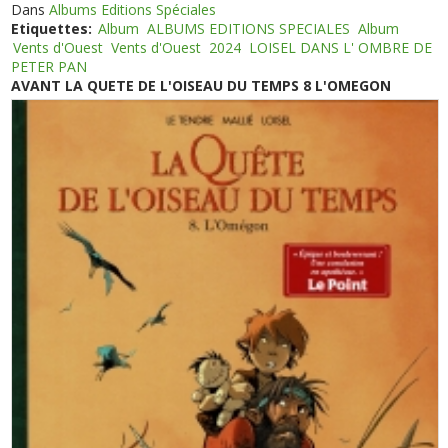
Dans
Albums Editions Spéciales
Etiquettes:
Album
ALBUMS EDITIONS SPECIALES
Album
Vents d'Ouest
Vents d'Ouest
2024
LOISEL DANS L' OMBRE DE
PETER PAN
AVANT LA QUETE DE L'OISEAU DU TEMPS 8 L'OMEGON