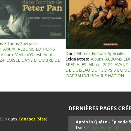
s Editions Spéciales
:
Album
ALBUMS EDITIONS
Dans
Albums Editions Spéciales
Album
Vents d'Ouest
Vents
Etiquettes:
Album
ALBUMS EDI
24
LOISEL DANS L' OMBRE DE
SPECIALES
Album
2024
AVANT 
DE L'OISEAU DU TEMPS 8 L'OM
DARGAUD/LIBRAIRIE NATION
DERNIÈRES PAGES CRÉE
%Sep
dans
Contact
(
Site
)
Après la Quête - Épisode 
Dans
Actualités de 2025