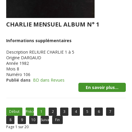
CHARLIE MENSUEL ALBUM N° 1
Informations supplémentaires
Description
RELIURE CHARLIE 1 à 5
Origine
DARGAUD
Année
1982
Mois
8
Numéro
106
Publié dans
BD dans Revues
En savoir plus...
Début
Précédent
1
2
3
4
5
6
7
8
9
10
Suivant
Fin
Page 1 sur 20