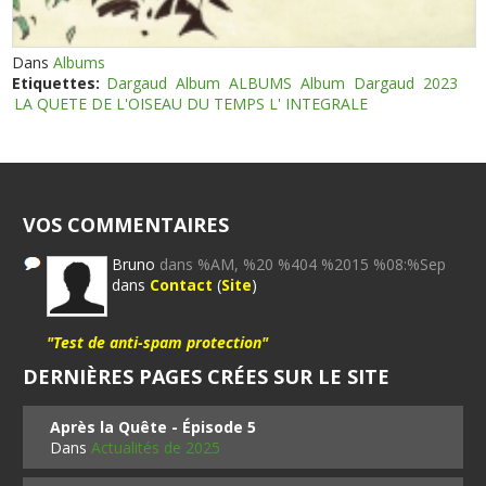
Dans
Albums
Etiquettes:
Dargaud
Album
ALBUMS
Album
Dargaud
2023
LA QUETE DE L'OISEAU DU TEMPS L' INTEGRALE
VOS COMMENTAIRES
Bruno
dans %AM, %20 %404 %2015 %08:%Sep
dans
Contact
(
Site
)
"Test de anti-spam protection"
DERNIÈRES PAGES CRÉES SUR LE SITE
Après la Quête - Épisode 5
Dans
Actualités de 2025