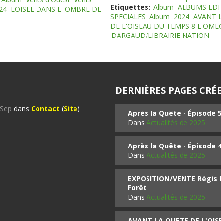
Etiquettes:
Album
ALBUMS EDI
24
LOISEL DANS L' OMBRE DE
SPECIALES
Album
2024
AVANT 
DE L'OISEAU DU TEMPS 8 L'OM
DARGAUD/LIBRAIRIE NATION
DERNIÈRES PAGES CRÉE
%Sep
dans
Contact
(
Site
)
Après la Quête - Épisode 
Dans
Actualités de 2025
Après la Quête - Épisode 
Dans
Actualités de 2025
EXPOSITION/VENTE Régis LO
Forêt
Dans
Actualités de 2025
AVANT LA QUETE DE L'OI