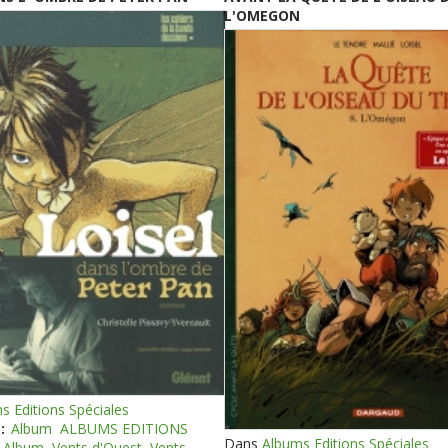
L'OMEGON
s Editions Spéciales
:
Album
ALBUMS EDITIONS
Dans
Albums Editions Spéciales
Album
Vents d'Ouest
Vents