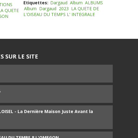
Etiquettes:
Dargaud
Album
ALBUMS
TIONS
Album
Dargaud
2023
LA QUETE DE
LA QUETE
L'OISEAU DU TEMPS L' INTEGRALE
EGON
S SUR LE SITE
5
4
ISEL - La Dernière Maison Juste Avant la
SEAU DU TEMPS 8 L'OMEGON