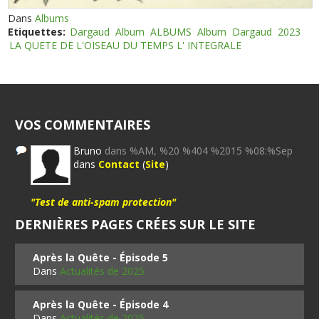
Dans
Albums
Etiquettes:
Dargaud
Album
ALBUMS
Album
Dargaud
2023
LA QUETE DE L'OISEAU DU TEMPS L' INTEGRALE
VOS COMMENTAIRES
Bruno
dans %AM, %20 %404 %2015 %08:%Sep
dans
Contact
(
Site
)
"Test de anti-spam protection"
DERNIÈRES PAGES CRÉES SUR LE SITE
Après la Quête - Épisode 5
Dans
Actualités de 2025
Après la Quête - Épisode 4
Dans
Actualités de 2025