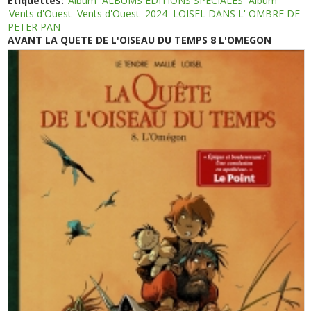
Etiquettes:
Album
ALBUMS EDITIONS SPECIALES
Album
Vents d'Ouest
Vents d'Ouest
2024
LOISEL DANS L' OMBRE DE
PETER PAN
AVANT LA QUETE DE L'OISEAU DU TEMPS 8 L'OMEGON