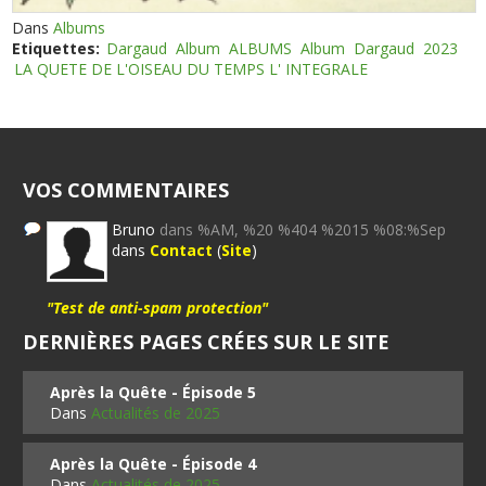
Dans
Albums
Etiquettes:
Dargaud
Album
ALBUMS
Album
Dargaud
2023
LA QUETE DE L'OISEAU DU TEMPS L' INTEGRALE
VOS COMMENTAIRES
Bruno
dans %AM, %20 %404 %2015 %08:%Sep
dans
Contact
(
Site
)
"Test de anti-spam protection"
DERNIÈRES PAGES CRÉES SUR LE SITE
Après la Quête - Épisode 5
Dans
Actualités de 2025
Après la Quête - Épisode 4
Dans
Actualités de 2025