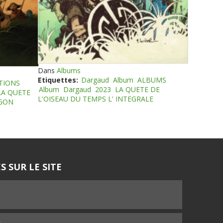
Dans
Albums
Etiquettes:
Dargaud
Album
ALBUMS
TIONS
Album
Dargaud
2023
LA QUETE DE
LA QUETE
L'OISEAU DU TEMPS L' INTEGRALE
EGON
S SUR LE SITE
5
4