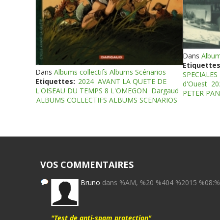
Dans
Album
Etiquettes
Dans
Albums collectifs Albums Scénarios
SPECIALES
Etiquettes:
2024
AVANT LA QUETE DE
d'Ouest
20
L'OISEAU DU TEMPS 8 L'OMEGON
Dargaud
PETER PAN
ALBUMS COLLECTIFS ALBUMS SCENARIOS
VOS COMMENTAIRES
Bruno
dans %AM, %20 %404 %2015 %08:
"Test de anti-spam protection"