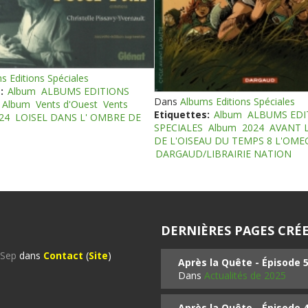
s Editions Spéciales
:
Album
ALBUMS EDITIONS
Dans
Albums Editions Spéciales
Album
Vents d'Ouest
Vents
Etiquettes:
Album
ALBUMS EDI
24
LOISEL DANS L' OMBRE DE
SPECIALES
Album
2024
AVANT 
DE L'OISEAU DU TEMPS 8 L'OM
DARGAUD/LIBRAIRIE NATION
DERNIÈRES PAGES CRÉE
%Sep
dans
Contact
(
Site
)
Après la Quête - Épisode 
Dans
Actualités de 2025
Après la Quête - Épisode 