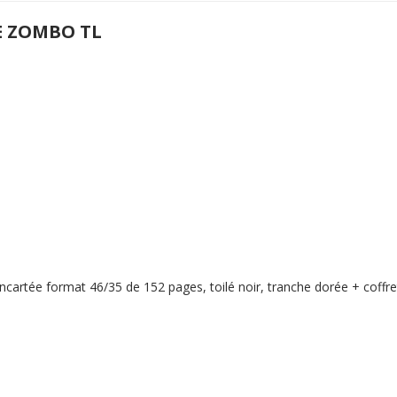
E ZOMBO TL
cartée format 46/35 de 152 pages, toilé noir, tranche dorée + coffret