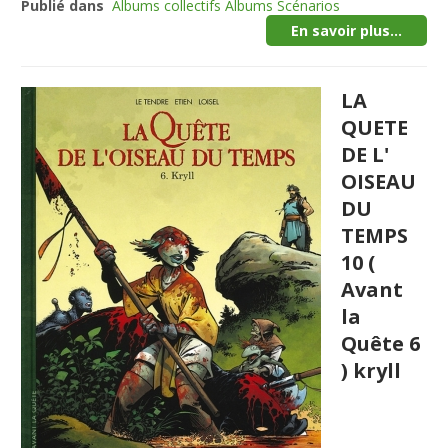
Publié dans
Albums collectifs Albums Scénarios
En savoir plus...
LA
QUETE
DE L'
OISEAU
DU
TEMPS
10 (
Avant
la
Quête 6
) kryll