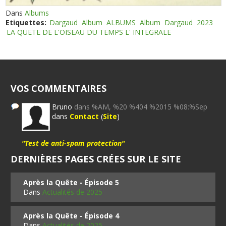
Dans
Albums
Etiquettes:
Dargaud
Album
ALBUMS
Album
Dargaud
2023
LA QUETE DE L'OISEAU DU TEMPS L' INTEGRALE
VOS COMMENTAIRES
Bruno
dans %AM, %20 %404 %2015 %08:%Sep
dans
Contact
(
Site
)
"Test de anti-spam protection"
DERNIÈRES PAGES CRÉES SUR LE SITE
Après la Quête - Épisode 5
Dans
Actualités de 2025
Après la Quête - Épisode 4
Dans
Actualités de 2025