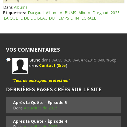
Dans
Albums
Etiquettes:
Dargaud
Album
ALBUMS
Album
Dargaud
2023
LA QUETE DE L'OISEAU DU TEMPS L' INTEGRALE
VOS COMMENTAIRES
Bruno
dans %AM, %20 %404 %2015 %08:%Sep
dans
Contact
(
Site
)
"Test de anti-spam protection"
DERNIÈRES PAGES CRÉES SUR LE SITE
Après la Quête - Épisode 5
Dans
Actualités de 2025
Après la Quête - Épisode 4
Dans
Actualités de 2025