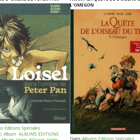
L'OMEGON
s Editions Spéciales
:
Album
ALBUMS EDITIONS
Dans
Albums Editions Spéciales
Album
Vents d'Ouest
Vents