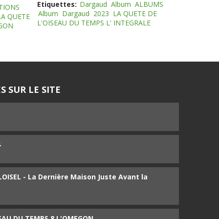
Etiquettes:
Dargaud
Album
ALBUMS
TIONS
Album
Dargaud
2023
LA QUETE DE
LA QUETE
L'OISEAU DU TEMPS L' INTEGRALE
EGON
S SUR LE SITE
5
4
ISEL - La Dernière Maison Juste Avant la
SEAU DU TEMPS 8 L'OMEGON