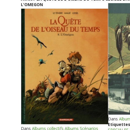
L'OMEGON
Dans
Album
Etiquettes
Dans
Albums collectifs Albums Scénarios
SPECIALES