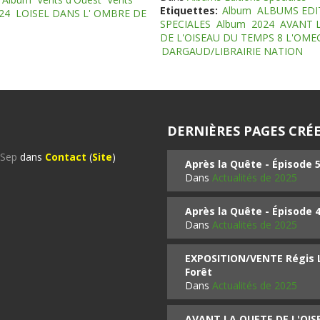
Etiquettes:
Album
ALBUMS EDI
24
LOISEL DANS L' OMBRE DE
SPECIALES
Album
2024
AVANT 
DE L'OISEAU DU TEMPS 8 L'OM
DARGAUD/LIBRAIRIE NATION
DERNIÈRES PAGES CRÉE
%Sep
dans
Contact
(
Site
)
Après la Quête - Épisode 
Dans
Actualités de 2025
Après la Quête - Épisode 
Dans
Actualités de 2025
EXPOSITION/VENTE Régis LO
Forêt
Dans
Actualités de 2025
AVANT LA QUETE DE L'OI