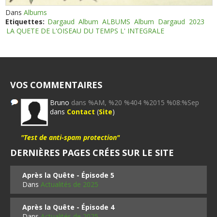
Dans
Albums
Etiquettes:
Dargaud
Album
ALBUMS
Album
Dargaud
2023
LA QUETE DE L'OISEAU DU TEMPS L' INTEGRALE
VOS COMMENTAIRES
Bruno
dans %AM, %20 %404 %2015 %08:%Sep
dans
Contact
(
Site
)
"Test de anti-spam protection"
DERNIÈRES PAGES CRÉES SUR LE SITE
Après la Quête - Épisode 5
Dans
Actualités de 2025
Après la Quête - Épisode 4
Dans
Actualités de 2025