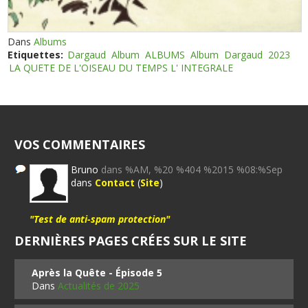
Dans
Albums
Etiquettes:
Dargaud
Album
ALBUMS
Album
Dargaud
2023
LA QUETE DE L'OISEAU DU TEMPS L' INTEGRALE
VOS COMMENTAIRES
Bruno
dans %AM, %20 %404 %2015 %08:%Sep
dans
Contact
(
Site
)
"Test de anti-spam protection"
DERNIÈRES PAGES CRÉES SUR LE SITE
Après la Quête - Épisode 5
Dans
Actualités de 2025