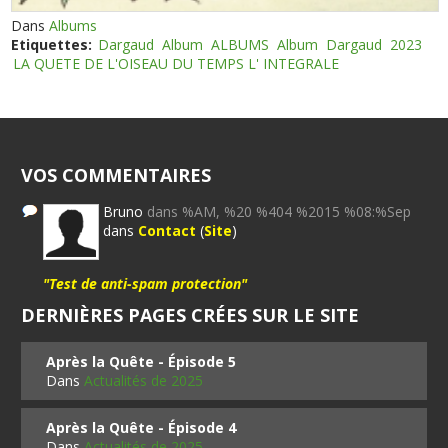
Dans
Albums
Etiquettes:
Dargaud
Album
ALBUMS
Album
Dargaud
2023
LA QUETE DE L'OISEAU DU TEMPS L' INTEGRALE
VOS COMMENTAIRES
Bruno
dans %AM, %20 %404 %2015 %08:%Sep
dans
Contact
(
Site
)
"Test de anti-spam protection"
DERNIÈRES PAGES CRÉES SUR LE SITE
Après la Quête - Épisode 5
Dans
Actualités de 2025
Après la Quête - Épisode 4
Dans
Actualités de 2025