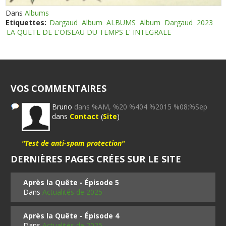
Dans
Albums
Etiquettes:
Dargaud
Album
ALBUMS
Album
Dargaud
2023
LA QUETE DE L'OISEAU DU TEMPS L' INTEGRALE
VOS COMMENTAIRES
Bruno
dans %AM, %20 %404 %2015 %08:%Sep
dans
Contact
(
Site
)
"Test de anti-spam protection"
DERNIÈRES PAGES CRÉES SUR LE SITE
Après la Quête - Épisode 5
Dans
Actualités de 2025
Après la Quête - Épisode 4
Dans
Actualités de 2025