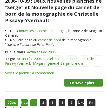
2006-10-09 : Deux nouvelles planches de
"Serge" et Nouvelle page du carnet de
bord de la monographie de Christelle
Pissavy-Yvernault
Deux
nouvelles planches de "Serge",
le tome 2 de Magasin
Général.
Nouvelle page du
carnet de bord
de la monographie
"
Loisel, à l'ombre de Peter Pan
".
Publié dans
Actualités de 2006
Tags:
Actualités
2006
Loisel
carnet de bord
Christelle
PissavyYvernault
Magasin général
Serge
planche
Soyez le premier à commenter!
En savoir plus...
Début
Précédent
1
2
3
4
5
Suivant
Fin