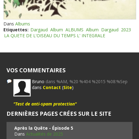
Dans
Albums
Etiquettes:
Dargaud
Album
ALBUMS
Album
Dargaud
2023
LA QUETE DE L'OISEAU DU TEMPS L' INTEGRALE
VOS COMMENTAIRES
Bruno
dans %AM, %20 %404 %2015 %08:%Sep
dans
Contact
(
Site
)
"Test de anti-spam protection"
DERNIÈRES PAGES CRÉES SUR LE SITE
Après la Quête - Épisode 5
Dans
Actualités de 2025