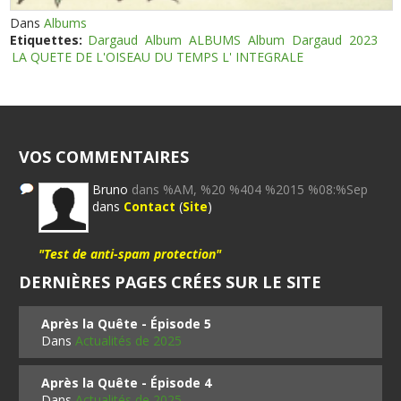
Dans
Albums
Etiquettes:
Dargaud
Album
ALBUMS
Album
Dargaud
2023
LA QUETE DE L'OISEAU DU TEMPS L' INTEGRALE
VOS COMMENTAIRES
Bruno
dans %AM, %20 %404 %2015 %08:%Sep
dans
Contact
(
Site
)
"Test de anti-spam protection"
DERNIÈRES PAGES CRÉES SUR LE SITE
Après la Quête - Épisode 5
Dans
Actualités de 2025
Après la Quête - Épisode 4
Dans
Actualités de 2025