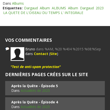
Dans
Albums
Etiquettes:
Dargaud
Album
ALBUMS
Album
Dargaud
2023
LA QUETE DE L'OISEAU DU TEMPS L' INTEGRALE
VOS COMMENTAIRES
Bruno
dans %AM, %20 %404 %2015 %08:%Sep
dans
Contact
(
Site
)
"Test de anti-spam protection"
DERNIÈRES PAGES CRÉES SUR LE SITE
Après la Quête - Épisode 5
Dans
Actualités de 2025
Après la Quête - Épisode 4
Dans
Actualités de 2025