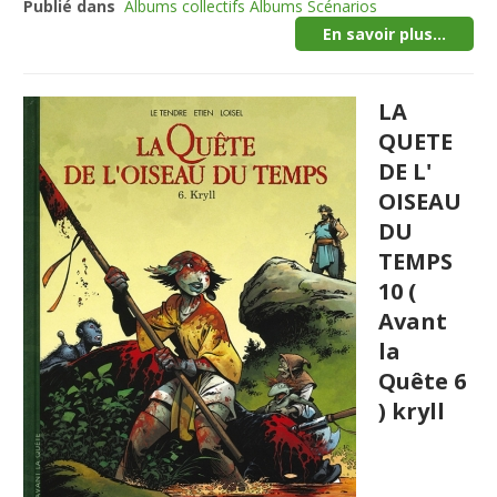
Publié dans
Albums collectifs Albums Scénarios
En savoir plus...
LA
QUETE
DE L'
OISEAU
DU
TEMPS
10 (
Avant
la
Quête 6
) kryll