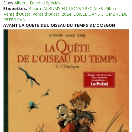
Dans
Albums Editions Spéciales
Etiquettes:
Album
ALBUMS EDITIONS SPECIALES
Album
Vents d'Ouest
Vents d'Ouest
2024
LOISEL DANS L' OMBRE DE
PETER PAN
AVANT LA QUETE DE L'OISEAU DU TEMPS 8 L'OMEGON