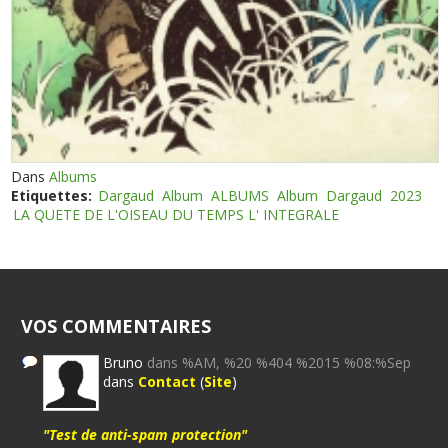
Dans
Albums
Etiquettes:
Dargaud
Album
ALBUMS
Album
Dargaud
2023
LA QUETE DE L'OISEAU DU TEMPS L' INTEGRALE
VOS COMMENTAIRES
Bruno
dans %AM, %20 %404 %2015 %08:%Sep
dans
Contact
(
Site
)
"Test de anti-spam protection"