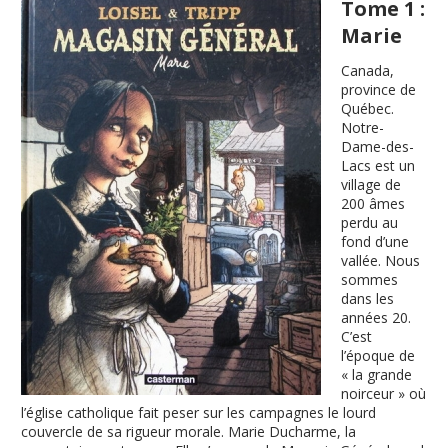
Tome 1 :
Marie
Canada,
province de
Québec.
Notre-
Dame-des-
Lacs est un
village de
200 âmes
perdu au
fond d’une
vallée. Nous
sommes
dans les
années 20.
C’est
l’époque de
« la grande
noirceur » où
l’église catholique fait peser sur les campagnes le lourd
couvercle de sa rigueur morale. Marie Ducharme, la