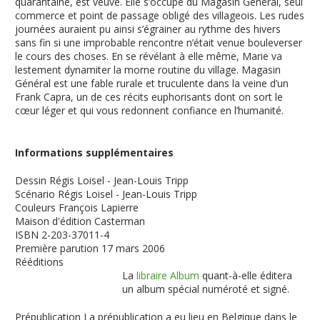
quarantaine, est veuve. Elle s’occupe du Magasin Général, seul
commerce et point de passage obligé des villageois. Les rudes
journées auraient pu ainsi s’égrainer au rythme des hivers
sans fin si une improbable rencontre n’était venue bouleverser
le cours des choses. En se révélant à elle même, Marie va
lestement dynamiter la morne routine du village. Magasin
Général est une fable rurale et truculente dans la veine d’un
Frank Capra, un de ces récits euphorisants dont on sort le
cœur léger et qui vous redonnent confiance en l’humanité.
Informations supplémentaires
Dessin
Régis Loisel - Jean-Louis Tripp
Scénario
Régis Loisel - Jean-Louis Tripp
Couleurs
François Lapierre
Maison d'édition
Casterman
ISBN
2-203-37011-4
Première parution
17 mars 2006
Rééditions
La
libraire Album
quant-à-elle éditera
un album spécial numéroté et signé.
Prépublication
La prépublication a eu lieu en Belgique dans le