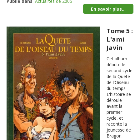
Publié dans
Actualités de 2005
En savoir plus...
Tome 5 :
L'ami
Javin
Cet album
débute le
second cycle
de la Quête
de l'Oiseau
du temps.
L'histoire se
déroule
avant la
premier
cycle, et
raconte la
jeunesse de
Bragon.