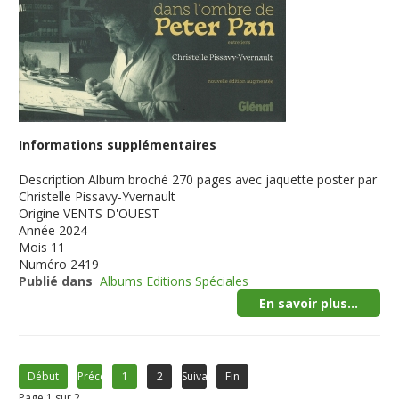
Informations supplémentaires
Description
Album broché 270 pages avec jaquette poster par
Christelle Pissavy-Yvernault
Origine
VENTS D'OUEST
Année
2024
Mois
11
Numéro
2419
Publié dans
Albums Editions Spéciales
En savoir plus...
Début
Précédent
1
2
Suivant
Fin
Page 1 sur 2